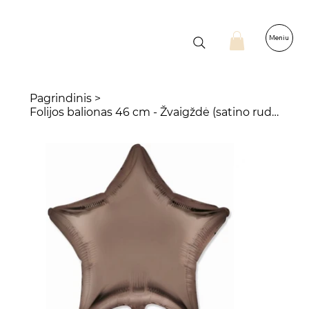
Meniu
Pagrindinis
>
Folijos balionas 46 cm - Žvaigždė (satino rudos spalvos)