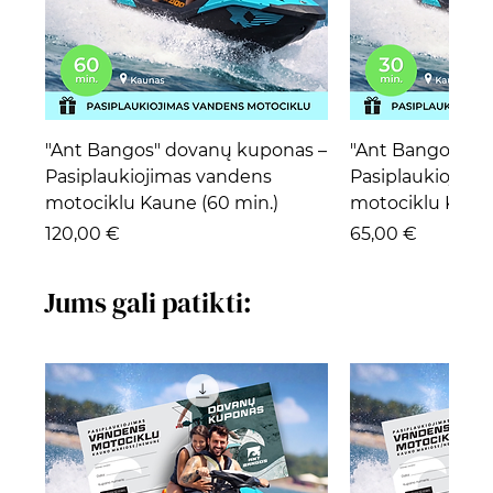
"Ant Bangos" dovanų kuponas –
"Ant Bangos" d
Pasiplaukiojimas vandens
Pasiplaukiojima
motociklu Kaune (60 min.)
motociklu Kaune
Kaina
Kaina
120,00 €
65,00 €
Jums gali patikti: