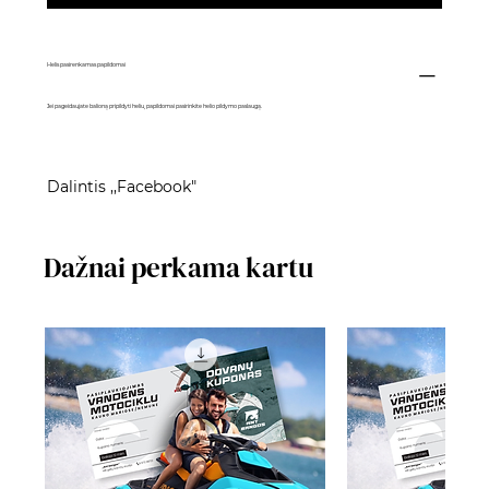
Helis pasirenkamas papildomai
Jei pageidaujate balioną pripildyti heliu, papildomai pasirinkite
helio pildymo paslaugą
.
Dalintis ,,Facebook"
Dažnai perkama kartu