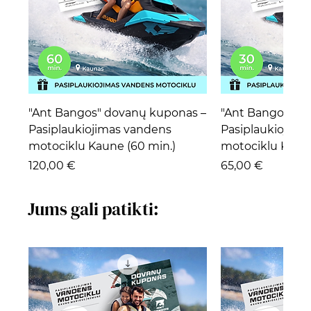
"Ant Bangos" dovanų kuponas –
"Ant Bangos" d
Pasiplaukiojimas vandens
Pasiplaukiojima
motociklu Kaune (60 min.)
motociklu Kaune
Kaina
Kaina
120,00 €
65,00 €
Jums gali patikti: