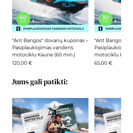
"Ant Bangos" dovanų kuponas –
"Ant Bangos" d
Pasiplaukiojimas vandens
Pasiplaukiojima
motociklu Kaune (60 min.)
motociklu Kaune
Kaina
Kaina
120,00 €
65,00 €
Jums gali patikti: