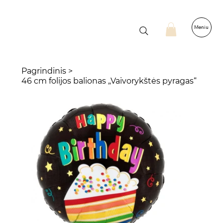
Meniu
Pagrindinis
>
46 cm folijos balionas „Vaivorykštės pyragas“