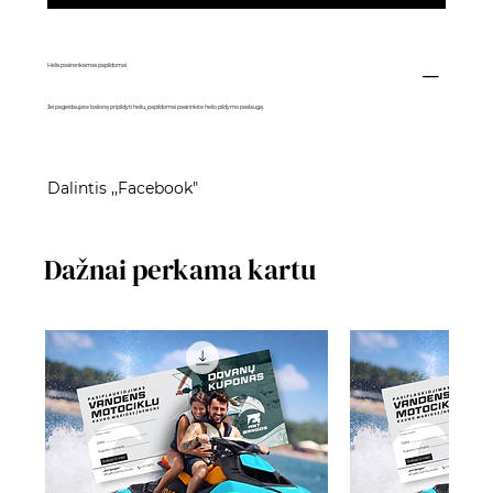
Helis pasirenkamas papildomai
Jei pageidaujate balioną pripildyti heliu, papildomai pasirinkite
helio pildymo paslaugą
.
Dalintis ,,Facebook"
Dažnai perkama kartu