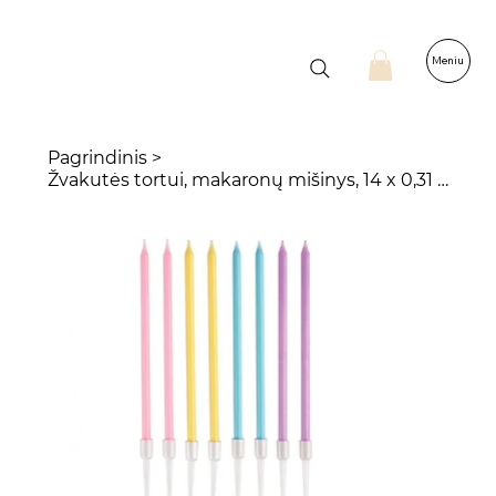
Meniu
Pagrindinis
>
Žvakutės tortui, makaronų mišinys, 14 x 0,31 cm, 8 vnt.