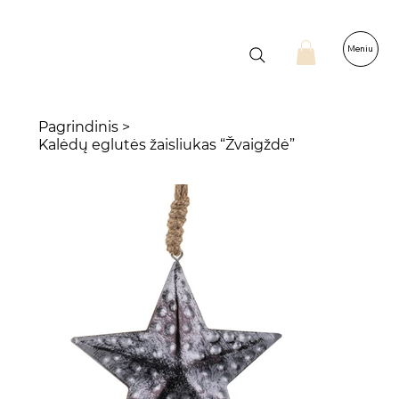
Meniu
Pagrindinis
>
Kalėdų eglutės žaisliukas “Žvaigždė”