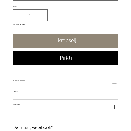
Kiekis
Sandėlyje liko tik 4
Į krepšelį
Pirkti
Išmatavimai (cm)
10x10x1
Medžiaga
Dalintis ,,Facebook"