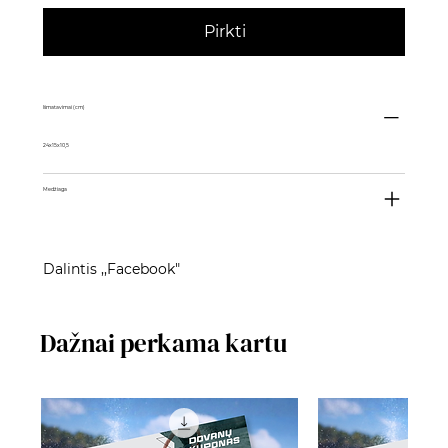
Pirkti
Išmatavimai (cm)
24x15x10,5
Medžiaga
Dalintis ,,Facebook"
Dažnai perkama kartu