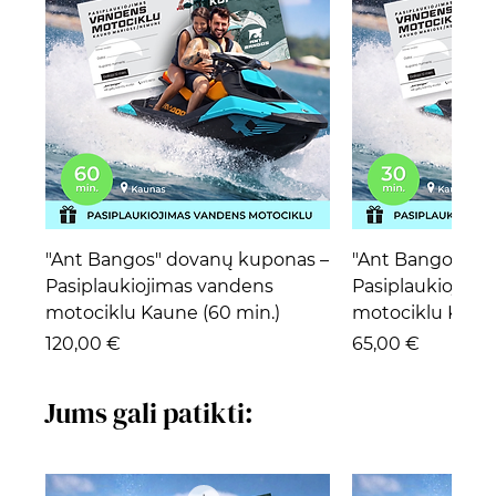
"Ant Bangos" dovanų kuponas –
"Ant Bangos" d
Pasiplaukiojimas vandens
Pasiplaukiojima
motociklu Kaune (60 min.)
motociklu Kaune
Kaina
Kaina
120,00 €
65,00 €
Jums gali patikti: