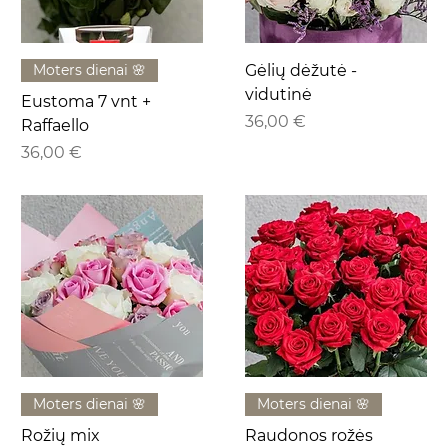
Moters dienai 🌸
Gėlių dėžutė -
vidutinė
Eustoma 7 vnt +
Kaina
36,00 €
Raffaello
Kaina
36,00 €
Moters dienai 🌸
Moters dienai 🌸
Rožių mix
Raudonos rožės