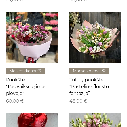
Moters dienai 🌸
Mamos dienai 💜
Puokštė
Tulpių puokštė
"Pasivaikščiojimas
“Pastelinė floristo
pievoje"
fantazija”
Kaina
Kaina
60,00 €
48,00 €