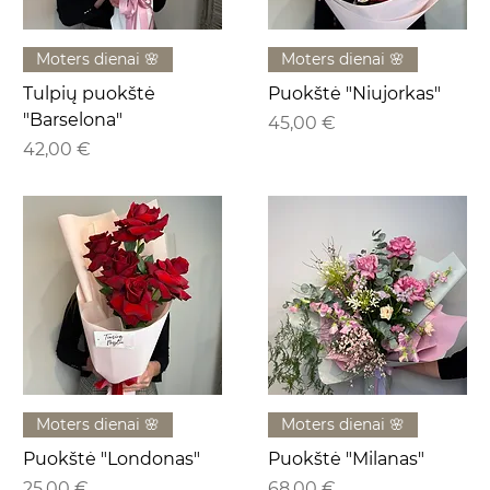
Moters dienai 🌸
Moters dienai 🌸
Tulpių puokštė
Puokštė "Niujorkas"
"Barselona"
Kaina
45,00 €
Kaina
42,00 €
Moters dienai 🌸
Moters dienai 🌸
Puokštė "Londonas"
Puokštė "Milanas"
Kaina
Kaina
25,00 €
68,00 €