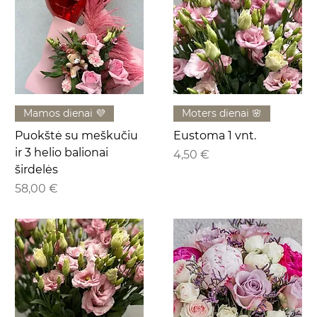
Mamos dienai 💜
Moters dienai 🌸
Puokštė su meškučiu
Eustoma 1 vnt.
ir 3 helio balionai
Kaina
4,50 €
širdelės
Kaina
58,00 €