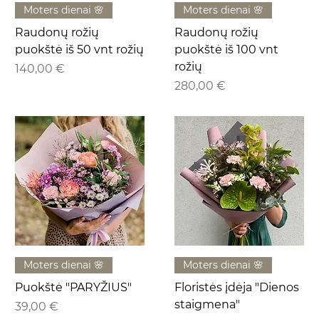
Moters dienai 🌸
Moters dienai 🌸
Raudonų rožių
Raudonų rožių
puokštė iš 50 vnt rožių
puokštė iš 100 vnt
rožių
Kaina
140,00 €
Kaina
280,00 €
Moters dienai 🌸
Moters dienai 🌸
Puokštė "PARYŽIUS"
Floristės įdėja "Dienos
staigmena"
Kaina
39,00 €