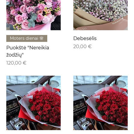
Moters dienai 🌸
Debesėlis
Kaina
20,00 €
Puokštė "Nereikia
žodžių"
Kaina
120,00 €